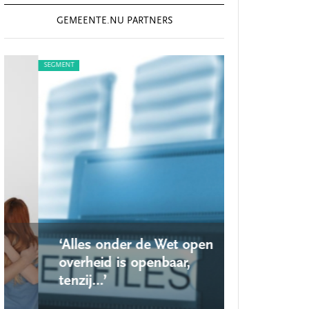
GEMEENTE.NU PARTNERS
SEGMENT
SEGMENT
‘Alles onder de Wet open
‘Nieuwe lo
overheid is openbaar,
school ro
tenzij…’
op’