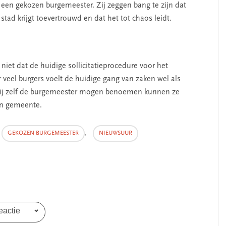
 een gekozen burgemeester. Zij zeggen bang te zijn dat
stad krijgt toevertrouwd en dat het tot chaos leidt.
SEGMENT
iet dat de huidige sollicitatieprocedure voor het
veel burgers voelt de huidige gang van zaken wel als
s zij zelf de burgemeester mogen benoemen kunnen ze
un gemeente.
GEKOZEN BURGEMEESTER
,
NIEUWSUUR
erschap
‘Met een integrale aanpak
nis’
kun je de jeugd beter
helpen’
eactie