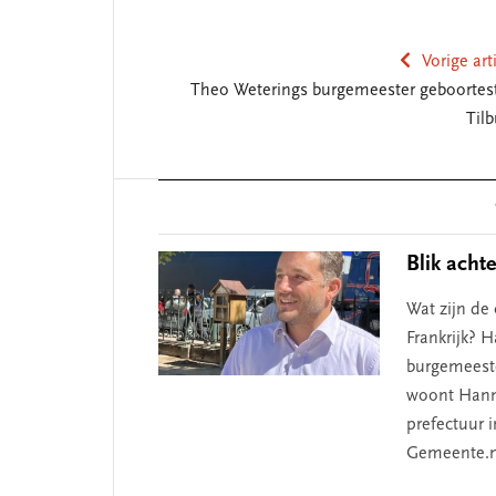
Vorige art
Theo Weterings burgemeester geboortes
Tilb
Reader
Interactions
Blik acht
Wat zijn de
Frankrijk? 
burgemeeste
woont Hanne
prefectuur i
Gemeente.nu