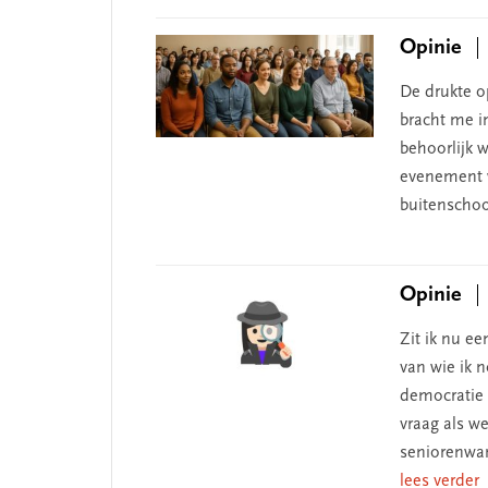
Opinie
De drukte op
bracht me in
behoorlijk 
evenement w
buitenschoo
Opinie
Zit ik nu e
van wie ik 
democratie 
vraag als w
seniorenwand
lees verder