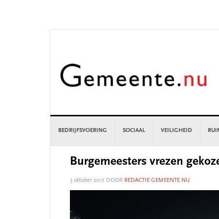
Skip
Skip
Skip
Skip
to
to
to
to
primary
main
primary
footer
navigation
content
sidebar
BEDRIJFSVOERING
SOCIAAL
VEILIGHEID
RUI
Burgemeesters vrezen gekoz
3 oktober 2017
DOOR
REDACTIE GEMEENTE.NU