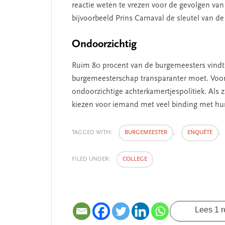
reactie weten te vrezen voor de gevolgen van
bijvoorbeeld Prins Carnaval de sleutel van de 
Ondoorzichtig
SEGMENT
Ruim 80 procent van de burgemeesters vindt n
burgemeesterschap transparanter moet. Voor 
ondoorzichtige achterkamertjespolitiek. Al
kiezen voor iemand met veel binding met h
TAGGED WITH:
BURGEMEESTER
,
ENQUÊTE
,
FILED UNDER:
COLLEGE
 missie van Segment
‘Persoonlijk leid
begint bij zelfken
Lees 1 r