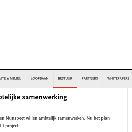
MTE & MILIEU
LOOPBAAN
BESTUUR
PARTNERS
WHITEPAPERS
P
telijke samenwerking
S
 en Nunspeet willen ambtelijk samenwerken. Nu het plan
it project.