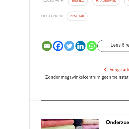
TAGGED WITH:
ERMELO
,
HARDERWIJK
,
FILED UNDER:
BESTUUR
Lees 6 r
Vorige art
Zonder megawinkelcentrum geen treinstat
Reader
Interactions
Onderzoek