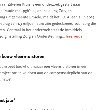
raar Zilveren Kruis is een onderzoek gestart naar
e fraude met pgb’s bij de instelling Zorg en
ng uit gemeente Ermelo, meldt het FD. Alleen al in 2015
edrag van 1,3 miljoen euro zijn gedeclareerd voor zorg die
even. Centraal in het onderzoek staat de inmiddels
orginstelling Zorg en Ondersteuning
... lees verder
e bouw vleermuistoren
nspeet bouwt dit najaar een vleermuistoren in een
roject om te voldoen aan de compensatieplicht van de
SEGMENT
aunawet.
t jaar’