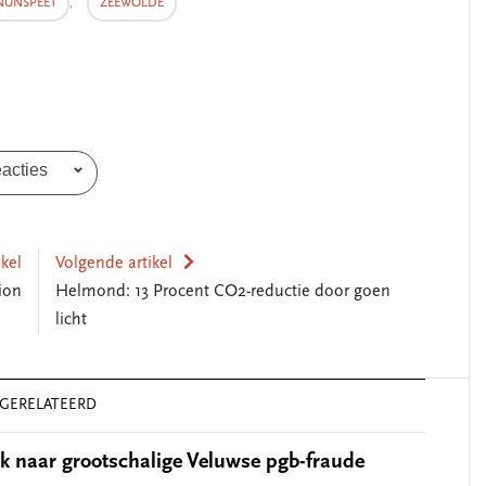
NUNSPEET
,
ZEEWOLDE
eacties
ikel
Volgende artikel
ion
Helmond: 13 Procent CO2-reductie door goen
licht
GERELATEERD
 naar grootschalige Veluwse pgb-fraude