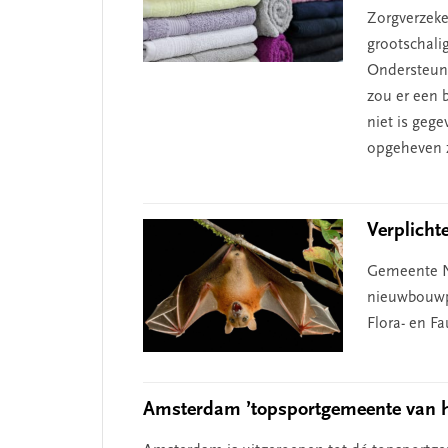
Zorgverzeke
grootschalig
Ondersteuni
zou er een b
niet is geg
opgeheven z
Verplicht
Gemeente Nu
nieuwbouwp
SEGMENT
Flora- en F
Amsterdam ’topsportgemeente van he