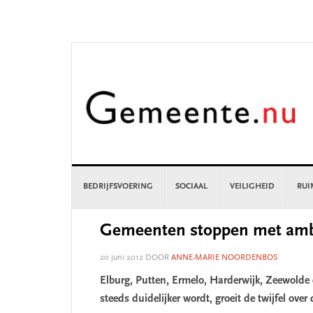
Skip
Skip
Skip
Skip
to
to
to
to
primary
main
primary
footer
navigation
content
sidebar
BEDRIJFSVOERING
SOCIAAL
VEILIGHEID
RUI
Gemeenten stoppen met amb
20 juni 2012
DOOR
ANNE-MARIE NOORDENBOS
Elburg, Putten, Ermelo, Harderwijk, Zeewolde
steeds duidelijker wordt, groeit de twijfel over d