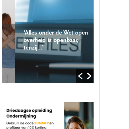
‘Alles onder de Wet open
‘Nieuwe lo
overheid is openbaar,
school ro
tenzij…’
op’