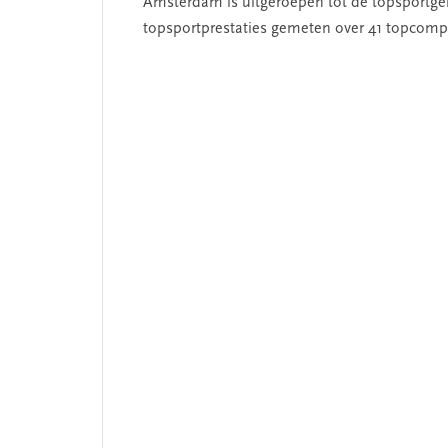
Amsterdam is uitgeroepen tot dé topsportge
topsportprestaties gemeten over 41 topcompe
 missie van Segment
‘Persoonlijk leid
begint bij zelfken