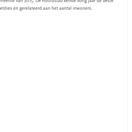
meente van 2015. De hoofdstad kende vorig jaar de beste
tities en gerelateerd aan het aantal inwoners.
erschap
‘Met een integrale aanpak
nis’
kun je de jeugd beter
helpen’