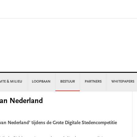
MTE & MILIEU
LOOPBAAN
BESTUUR
PARTNERS
WHITEPAPERS
P
van Nederland
S
 van Nederland’ tijdens de Grote Digitale Stedencompetitie