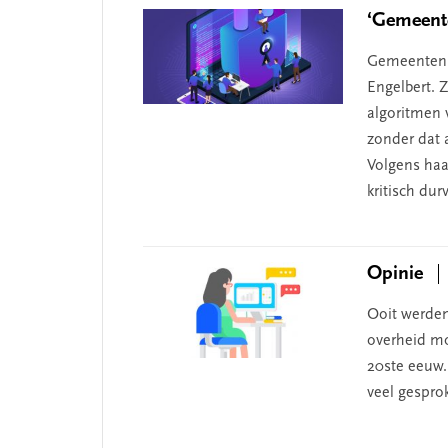
‘Gemeente
Gemeenten d
Engelbert. Z
 missie van Segment
‘Persoonlijk leid
algoritmen 
begint bij zelfken
zonder dat a
Volgens haa
kritisch du
Opinie
Ooit werden
overheid mo
20ste eeuw.
veel gesprok