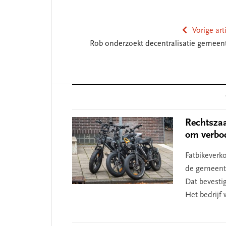
Vorige art
Rob onderzoekt decentralisatie gemeen
Reader
Interactions
Rechtszaa
om verbo
SEGMENT
Fatbikeverk
de gemeente
Dat bevesti
Het bedrijf 