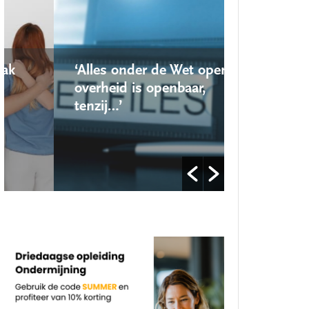
‘Alles onder de Wet open
‘Nieuwe lo
overheid is openbaar,
school ro
tenzij…’
op’