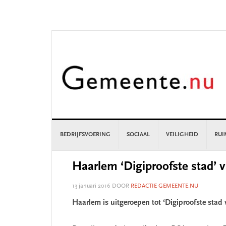
Skip
Skip
Skip
Skip
to
to
to
to
primary
main
primary
footer
navigation
content
sidebar
BEDRIJFSVOERING
SOCIAAL
VEILIGHEID
RUI
Haarlem ‘Digiproofste stad’ 
13 januari 2016
DOOR
REDACTIE GEMEENTE.NU
Haarlem is uitgeroepen tot ‘Digiproofste stad