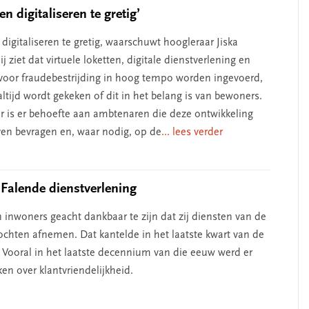
n digitaliseren te gretig’
igitaliseren te gretig, waarschuwt hoogleraar Jiska
ij ziet dat virtuele loketten, digitale dienstverlening en
erschap
‘Met een integrale aanpak
voor fraudebestrijding in hoog tempo worden ingevoerd,
nis’
kun je de jeugd beter
ltijd wordt gekeken of dit in het belang is van bewoners.
helpen’
r is er behoefte aan ambtenaren die deze ontwikkeling
rven bevragen en, waar nodig, op de
... lees verder
Falende dienstverlening
 inwoners geacht dankbaar te zijn dat zij diensten van de
chten afnemen. Dat kantelde in het laatste kwart van de
 Vooral in het laatste decennium van die eeuw werd er
en over klantvriendelijkheid.