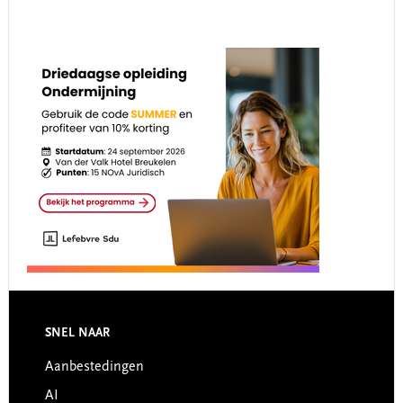
Footer
SNEL NAAR
Aanbestedingen
AI