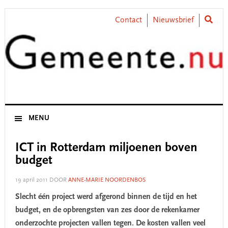
Skip
Skip
Skip
Skip
to
to
to
to
Contact
Nieuwsbrief
primary
main
primary
footer
navigation
content
sidebar
MENU
ICT in Rotterdam miljoenen boven
budget
19 april 2011
DOOR
ANNE-MARIE NOORDENBOS
Slecht één project werd afgerond binnen de tijd en het
budget, en de opbrengsten van zes door de rekenkamer
onderzochte projecten vallen tegen. De kosten vallen veel