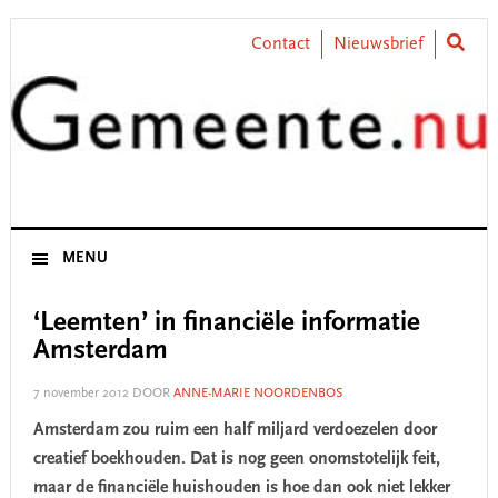
Skip
Skip
Skip
Skip
to
to
to
to
Contact
Nieuwsbrief
primary
main
primary
footer
navigation
content
sidebar
MENU
‘Leemten’ in financiële informatie
Amsterdam
7 november 2012
DOOR
ANNE-MARIE NOORDENBOS
Amsterdam zou ruim een half miljard verdoezelen door
creatief boekhouden. Dat is nog geen onomstotelijk feit,
maar de financiële huishouden is hoe dan ook niet lekker