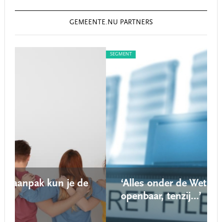
GEMEENTE.NU PARTNERS
SEGMENT
S
e
‘Alles onder de Wet open overheid is
openbaar, tenzij…’