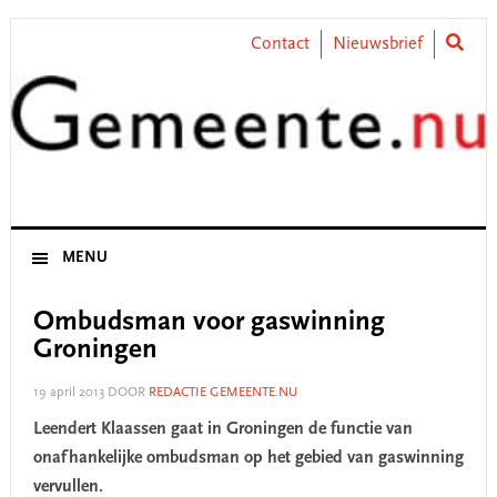
Skip
Skip
Skip
Skip
to
to
to
to
Contact
Nieuwsbrief
primary
main
primary
footer
navigation
content
sidebar
MENU
Ombudsman voor gaswinning
Groningen
19 april 2013
DOOR
REDACTIE GEMEENTE.NU
Leendert Klaassen gaat in Groningen de functie van
onafhankelijke ombudsman op het gebied van gaswinning
vervullen.