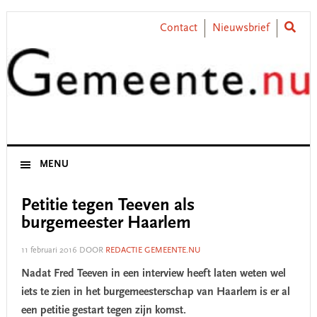
Skip
Skip
Skip
Skip
to
to
to
to
Contact
Nieuwsbrief
primary
main
primary
footer
navigation
content
sidebar
MENU
Petitie tegen Teeven als
burgemeester Haarlem
11 februari 2016
DOOR
REDACTIE GEMEENTE.NU
Nadat Fred Teeven in een interview heeft laten weten wel
iets te zien in het burgemeesterschap van Haarlem is er al
een petitie gestart tegen zijn komst.