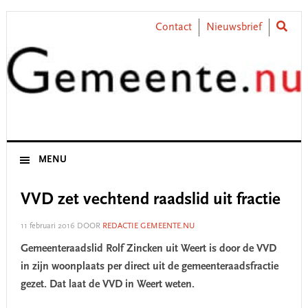
Skip
Skip
Skip
Skip
to
to
to
to
Contact
Nieuwsbrief
primary
main
primary
footer
navigation
content
sidebar
MENU
VVD zet vechtend raadslid uit fractie
11 februari 2016
DOOR
REDACTIE GEMEENTE.NU
Gemeenteraadslid Rolf Zincken uit Weert is door de VVD
in zijn woonplaats per direct uit de gemeenteraadsfractie
gezet. Dat laat de VVD in Weert weten.