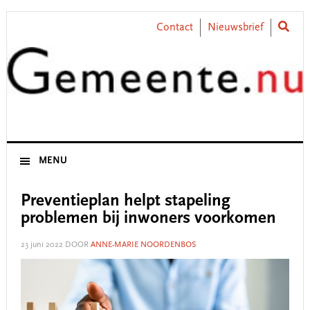
Skip
Skip
Skip
Skip
to
to
to
to
Contact
Nieuwsbrief
primary
main
primary
footer
navigation
content
sidebar
MENU
Preventieplan helpt stapeling
problemen bij inwoners voorkomen
23 juni 2022
DOOR
ANNE-MARIE NOORDENBOS