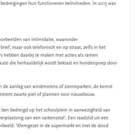
 bedreigingen hun functioneren beïnvloeden. In 2015 was
oorbeelden van intimidatie, waaronder
rief, maar ook telefonisch en op straat, zelfs in het
ers hebben daarbij te maken met acties als ramen
 auto die herhaaldelijk wordt bekrast en hondenpoep door
 om de aanleg van windmolens of zonneparken, de komst
mtrent zwarte piet of plannen voor nieuwbouw.
Ik ben bedreigd op het schoolplein in aanwezigheid van
SEGMENT
rplaatsing van een varkensstal’. Een raadslid uit een
orbeeld: ‘Klemgezet in de supermarkt en met de dood