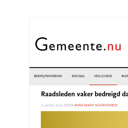
Skip
Skip
Skip
Skip
to
to
to
to
primary
main
primary
footer
navigation
content
sidebar
BEDRIJFSVOERING
SOCIAAL
VEILIGHEID
RUI
Raadsleden vaker bedreigd da
21 januari 2022
DOOR
ANNE-MARIE NOORDENBOS