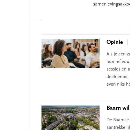
samenlevingsakko
Reader
Interactions
Opinie
Als je een z
hun reflex u
sessies en t
deelnemer. 
even niks h
Baarn wil
De Baarnse 
aantrekkeli