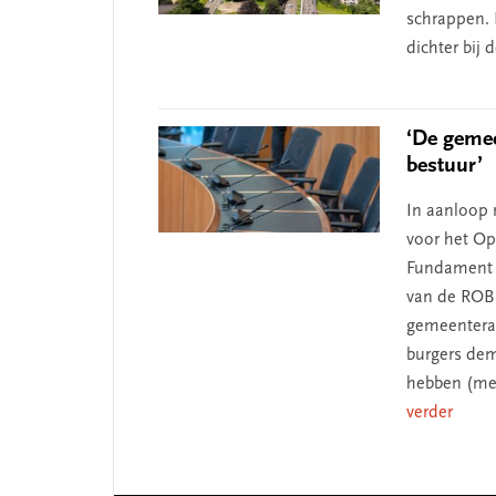
schrappen. 
dichter bij 
‘De geme
bestuur’
In aanloop 
voor het O
Fundament v
van de ROB 
gemeentera
burgers dem
hebben (me
verder