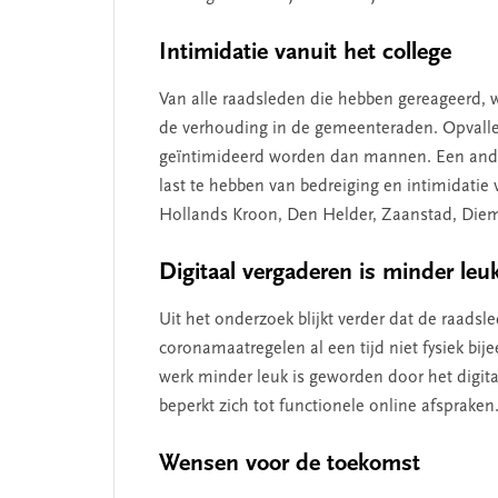
Intimidatie vanuit het college
Van alle raadsleden die hebben gereageerd, w
de verhouding in de gemeenteraden. Opvallen
geïntimideerd worden dan mannen. Een ander 
last te hebben van bedreiging en intimidatie
e missie van Segment
‘Persoonlijk lei
Hollands Kroon, Den Helder, Zaanstad, Diem
begint bij zelfk
Digitaal vergaderen is minder leu
Uit het onderzoek blijkt verder dat de raads
coronamaatregelen al een tijd niet fysiek bij
werk minder leuk is geworden door het digit
beperkt zich tot functionele online afspraken
Wensen voor de toekomst