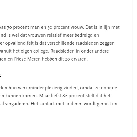
as 70 procent man en 30 procent vrouw. Dat is in lijn met
d is wel dat vrouwen relatief meer bedreigd en
opvallend feit is dat verschillende raadsleden zeggen
 vanuit het eigen college. Raadsleden in onder andere
derschap
‘Met een integrale aanpak
en en Friese Meren hebben dit zo ervaren.
ennis’
kun je de jeugd beter
helpen’
k
leden hun werk minder plezierig vinden, omdat ze door de
een kunnen komen. Maar liefst 82 procent stelt dat het
aal vergaderen. Het contact met anderen wordt gemist en
.