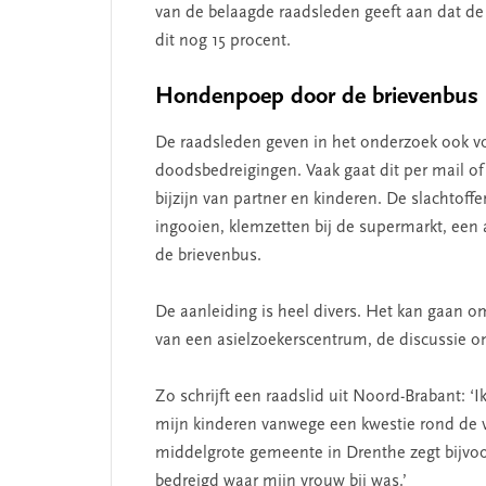
van de belaagde raadsleden geeft aan dat de
dit nog 15 procent.
Hondenpoep door de brievenbus
De raadsleden geven in het onderzoek ook v
doodsbedreigingen. Vaak gaat dit per mail of b
bijzijn van partner en kinderen. De slachtoff
ingooien, klemzetten bij de supermarkt, een
de brievenbus.
De aanleiding is heel divers. Het kan gaan
van een asielzoekerscentrum, de discussie o
Zo schrijft een raadslid uit Noord-Brabant: ‘
NT
SEGMENT
mijn kinderen vanwege een kwestie rond de ve
middelgrote gemeente in Drenthe zegt bijvo
bedreigd waar mijn vrouw bij was.’