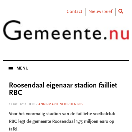
Skip
Skip
Skip
Skip
to
to
to
to
Contact
Nieuwsbrief
primary
main
primary
footer
navigation
content
sidebar
MENU
Roosendaal eigenaar stadion failliet
RBC
21 mei 2012
DOOR
ANNE-MARIE NOORDENBOS
Voor het voormalig stadion van de failliette voetbalclub
RBC legt de gemeente Roosendaal 1,75 miljoen euro op
tafel.