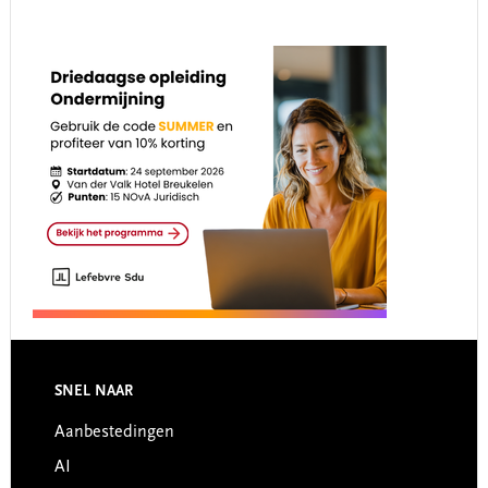
Footer
SNEL NAAR
Aanbestedingen
AI