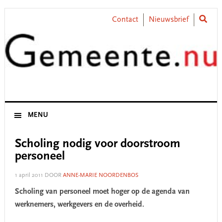
Skip
Skip
Skip
Skip
to
to
to
to
Contact
Nieuwsbrief
primary
main
primary
footer
navigation
content
sidebar
MENU
Scholing nodig voor doorstroom
personeel
1 april 2011
DOOR
ANNE-MARIE NOORDENBOS
Scholing van personeel moet hoger op de agenda van
werknemers, werkgevers en de overheid.