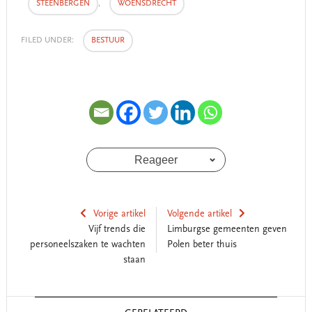
STEENBERGEN
,
WOENSDRECHT
FILED UNDER:
BESTUUR
Reageer
Vorige artikel
Volgende artikel
Vijf trends die
Limburgse gemeenten geven
personeelszaken te wachten
Polen beter thuis
staan
Reader