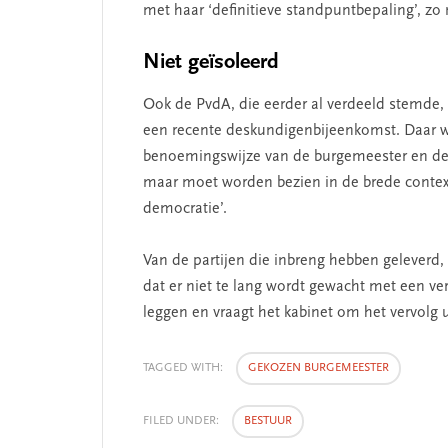
met haar ‘definitieve standpuntbepaling’, zo m
Niet geïsoleerd
Ook de PvdA, die eerder al verdeeld stemde,
een recente deskundigenbijeenkomst. Daar we
benoemingswijze van de burgemeester en de
maar moet worden bezien in de brede contex
e missie van Segment
‘Persoonlijk lei
democratie’.
begint bij zelfke
Van de partijen die inbreng hebben geleverd, 
dat er niet te lang wordt gewacht met een v
leggen en vraagt het kabinet om het vervolg 
TAGGED WITH:
GEKOZEN BURGEMEESTER
FILED UNDER:
BESTUUR