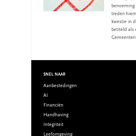
benoeming v
treden hier
kwestie in 
betiteld als
Gemeenten,
Footer
SNEL NAAR
Aanbestedingen
AI
Financiën
Handhaving
Integriteit
Leefomgeving