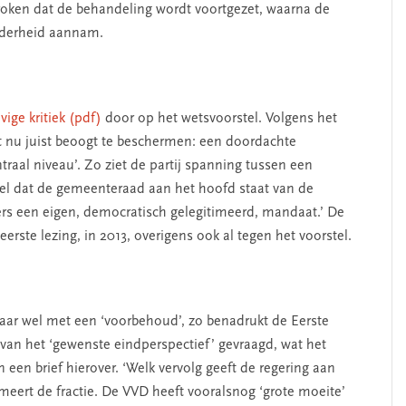
roken dat de behandeling wordt voortgezet, waarna de
rderheid aannam.
vige kritiek (pdf)
door op het wetsvoorstel. Volgens het
nu juist beoogt te beschermen: een doordachte
raal niveau’. Zo ziet de partij spanning tussen een
el dat de gemeenteraad aan het hoofd staat van de
rs een eigen, democratisch gelegitimeerd, mandaat.’ De
erste lezing, in 2013, overigens ook al tegen het voorstel.
aar wel met een ‘voorbehoud’, zo benadrukt de Eerste
van het ‘gewenste eindperspectief’ gevraagd, wat het
SEGMENT
een brief hierover. ‘Welk vervolg geeft de regering aan
meert de fractie. De VVD heeft vooralsnog ‘grote moeite’