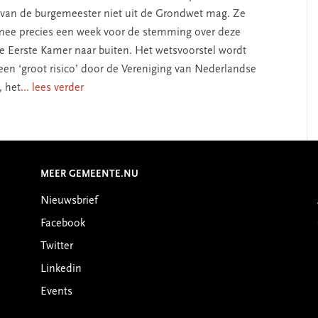
an de burgemeester niet uit de Grondwet mag. Ze
mee precies een week voor de stemming over deze
de Eerste Kamer naar buiten. Het wetsvoorstel wordt
 een ‘groot risico’ door de Vereniging van Nederlandse
 het
... lees verder
MEER GEMEENTE.NU
Nieuwsbrief
Facebook
Twitter
Linkedin
Events