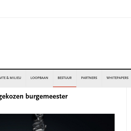
MTE & MILIEU
LOOPBAAN
BESTUUR
PARTNERS
WHITEPAPERS
P
l gekozen burgemeester
S