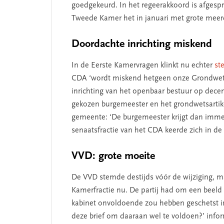
goedgekeurd. In het regeerakkoord is afgesp
Tweede Kamer het in januari met grote mee
Doordachte inrichting miskend
In de Eerste Kamervragen klinkt nu echter
ste
CDA ‘wordt miskend hetgeen onze Grondwet 
inrichting van het openbaar bestuur op decent
gekozen burgemeester en het grondwetsartik
gemeente: ‘De burgemeester krijgt dan imme
senaatsfractie van het CDA keerde zich in de e
VVD: grote moeite
De VVD stemde destijds vóór de wijziging, m
Kamerfractie nu. De partij had om een beeld 
NT
SEGMENT
kabinet onvoldoende zou hebben geschetst in 
deze brief om daaraan wel te voldoen?’ infor