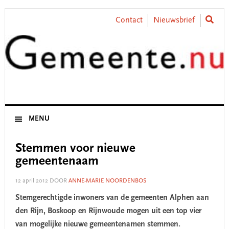
Skip
Skip
Skip
Skip
to
to
to
to
Contact
Nieuwsbrief
primary
main
primary
footer
navigation
content
sidebar
MENU
Stemmen voor nieuwe
gemeentenaam
12 april 2012
DOOR
ANNE-MARIE NOORDENBOS
Stemgerechtigde inwoners van de gemeenten Alphen aan
den Rijn, Boskoop en Rijnwoude mogen uit een top vier
van mogelijke nieuwe gemeentenamen stemmen.