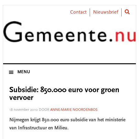
Skip
Skip
Skip
Skip
to
to
to
to
Contact
Nieuwsbrief
primary
main
primary
footer
navigation
content
sidebar
MENU
Subsidie: 850.000 euro voor groen
vervoer
18 november 2010
DOOR
ANNE-MARIE NOORDENBOS
Nijmegen krijgt 850.000 euro subsidie van het ministerie
van Infrastructuur en Milieu.