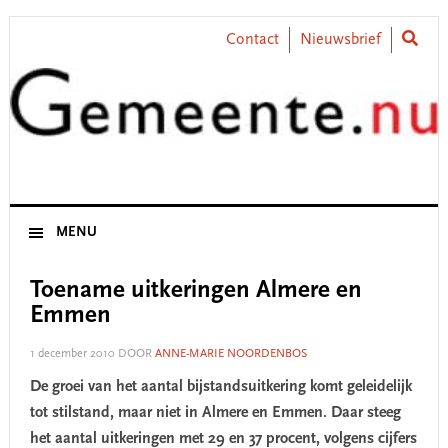
Skip
Skip
Skip
Skip
to
to
to
to
Contact
Nieuwsbrief
primary
main
primary
footer
navigation
content
sidebar
MENU
Toename uitkeringen Almere en
Emmen
1 december 2010
DOOR
ANNE-MARIE NOORDENBOS
De groei van het aantal bijstandsuitkering komt geleidelijk
tot stilstand, maar niet in Almere en Emmen. Daar steeg
het aantal uitkeringen met 29 en 37 procent, volgens cijfers