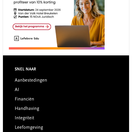
Footer
SNEL NAAR
Aanbestedingen
AI
Financiën
Handhaving
Integriteit
Leefomgeving