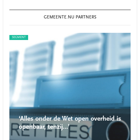
GEMEENTE.NU PARTNERS
SEGMENT
SEG
‘Alles onder de Wet open overheid is
openbaar, tenzij…’