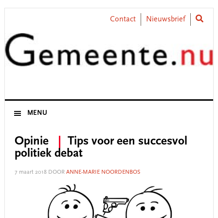
Skip
Skip
Skip
Skip
to
to
to
to
Contact
Nieuwsbrief
primary
main
primary
footer
navigation
content
sidebar
MENU
Opinie
Tips voor een succesvol
politiek debat
7 maart 2018
DOOR
ANNE-MARIE NOORDENBOS