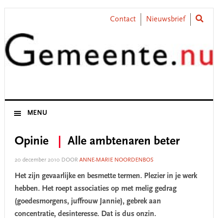
Skip
Skip
Skip
Skip
to
to
to
to
Contact
Nieuwsbrief
primary
main
primary
footer
navigation
content
sidebar
MENU
Opinie
Alle ambtenaren beter
20 december 2010
DOOR
ANNE-MARIE NOORDENBOS
Het zijn gevaarlijke en besmette termen. Plezier in je werk
hebben. Het roept associaties op met melig gedrag
(goedesmorgens, juffrouw Jannie), gebrek aan
concentratie, desinteresse. Dat is dus onzin.