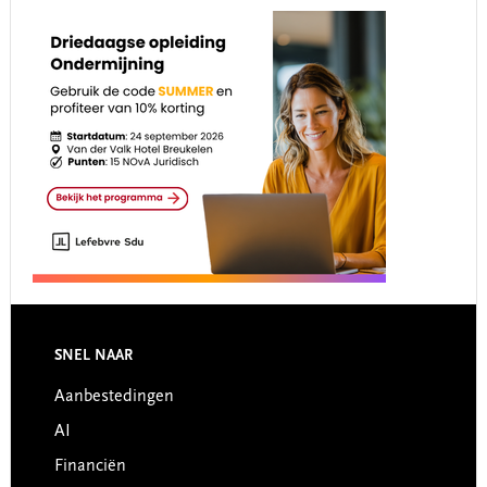
Footer
SNEL NAAR
Aanbestedingen
AI
Financiën