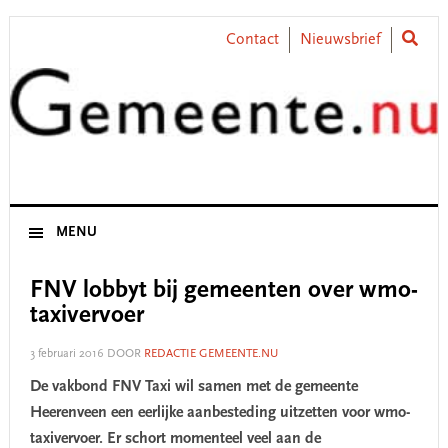
Skip
Skip
Skip
Skip
to
to
to
to
Contact
Nieuwsbrief
primary
main
primary
footer
navigation
content
sidebar
MENU
FNV lobbyt bij gemeenten over wmo-
taxivervoer
3 februari 2016
DOOR
REDACTIE GEMEENTE.NU
De vakbond FNV Taxi wil samen met de gemeente
Heerenveen een eerlijke aanbesteding uitzetten voor wmo-
taxivervoer. Er schort momenteel veel aan de