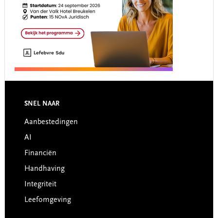
Footer
SNEL NAAR
Aanbestedingen
AI
Financiën
Handhaving
Integriteit
Leefomgeving