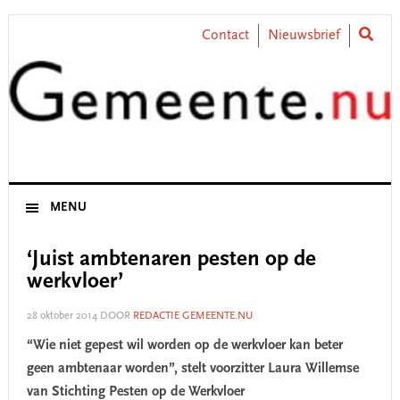
Skip
Skip
Skip
Skip
to
to
to
to
Contact
Nieuwsbrief
primary
main
primary
footer
navigation
content
sidebar
MENU
‘Juist ambtenaren pesten op de
werkvloer’
28 oktober 2014
DOOR
REDACTIE GEMEENTE.NU
“Wie niet gepest wil worden op de werkvloer kan beter
geen ambtenaar worden”, stelt voorzitter Laura Willemse
van Stichting Pesten op de Werkvloer