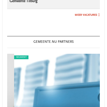
Gemeente Tilburg
MEER VACATURES
GEMEENTE.NU PARTNERS
SEGMENT
SEG