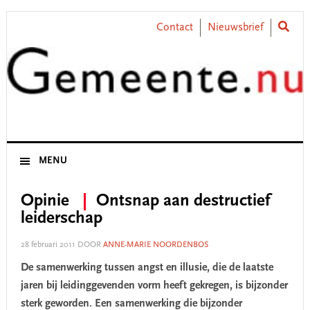
Skip
Skip
Skip
Skip
to
to
to
to
Contact
Nieuwsbrief
primary
main
primary
footer
navigation
content
sidebar
MENU
Opinie
Ontsnap aan destructief
leiderschap
28 februari 2011
DOOR
ANNE-MARIE NOORDENBOS
De samenwerking tussen angst en illusie, die de laatste
jaren bij leidinggevenden vorm heeft gekregen, is bijzonder
sterk geworden. Een samenwerking die bijzonder