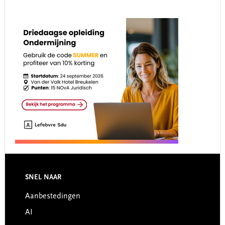
Footer
SNEL NAAR
Aanbestedingen
AI