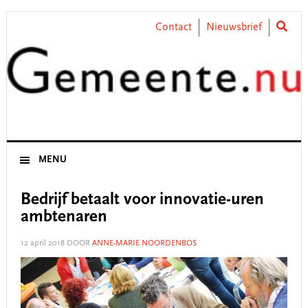
Skip
Skip
Skip
Skip
to
to
to
to
Contact
Nieuwsbrief
primary
main
primary
footer
navigation
content
sidebar
MENU
Bedrijf betaalt voor innovatie-uren
ambtenaren
12 april 2018
DOOR
ANNE-MARIE NOORDENBOS