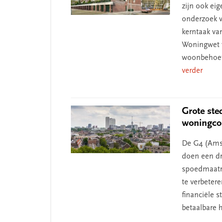
zijn ook ei
onderzoek v
kerntaak va
Woningwet v
woonbehoeft
verder
Grote ste
woningco
De G4 (Ams
doen een d
spoedmaatre
te verbeter
financiële 
betaalbare 