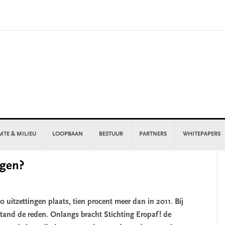
MTE & MILIEU
LOOPBAAN
BESTUUR
PARTNERS
WHITEPAPERS
P
ngen?
S
0 uitzettingen plaats, tien procent meer dan in 2011. Bij
stand de reden. Onlangs bracht Stichting Eropaf! de