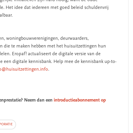
elijke initiatieven zijn hard nodig, want de oude
. Het idee dat iedereen met goed beleid schuldenvrij
albaar.
den, woningbouwverenigingen, deurwaarders,
SEGMENT
ren die te maken hebben met het huisuitzettingen hun
len. Eropaf! actualiseert de digitale versie van de
e een digitale kennisbank. Help mee de kennisbank up-to-
o@huisuitzettingen.info
.
egenprestatie? Neem dan een
introductieabonnement op
eiderschap
‘Met een integrale aanpak
ORATIE
fkennis’
kun je de jeugd beter