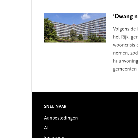
‘Dwang no
Volgens de 
het Rijk, g
wooncrisis 
nemen, zoda
huurwoninge
gemeenten st
Footer
SNEL NAAR
Aanbestedingen
AI