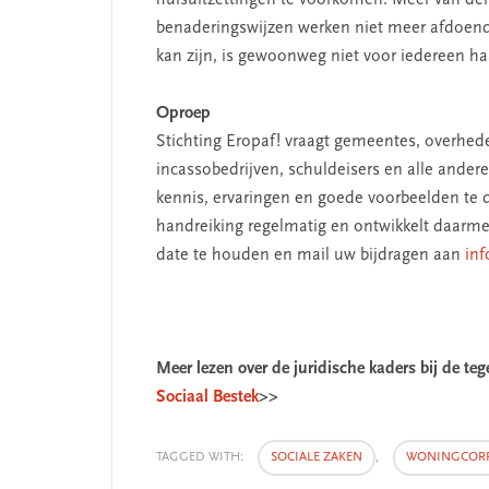
huisuitzettingen te voorkomen. Meer van derg
benaderingswijzen werken niet meer afdoende
kan zijn, is gewoonweg niet voor iedereen ha
Oproep
Stichting Eropaf! vraagt gemeentes, overhe
GMENT
SEGMENT
incassobedrijven, schuldeisers en alle ande
kennis, ervaringen en goede voorbeelden te de
handreiking regelmatig en ontwikkelt daarme
date te houden en mail uw bijdragen aan
inf
Meer lezen over de juridische kaders bij de t
Sociaal Bestek
>>
De missie van Segment
‘Persoonlijk l
TAGGED WITH:
SOCIALE ZAKEN
,
WONINGCORP
begint bij zel