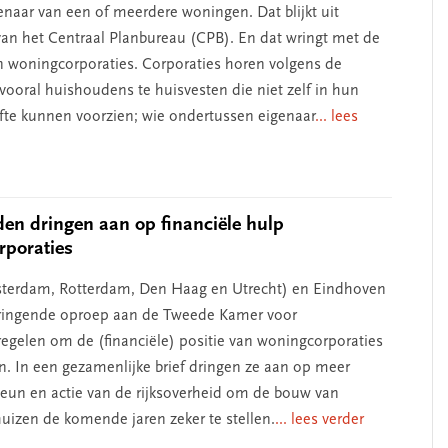
genaar van een of meerdere woningen. Dat blijkt uit
an het Centraal Planbureau (CPB). En dat wringt met de
n woningcorporaties. Corporaties horen volgens de
ooral huishoudens te huisvesten die niet zelf in hun
e kunnen voorzien; wie ondertussen eigenaar
... lees
den dringen aan op financiële hulp
rporaties
terdam, Rotterdam, Den Haag en Utrecht) en Eindhoven
ringende oproep aan de Tweede Kamer voor
gelen om de (financiële) positie van woningcorporaties
en. In een gezamenlijke brief dringen ze aan op meer
steun en actie van de rijksoverheid om de bouw van
huizen de komende jaren zeker te stellen.
... lees verder