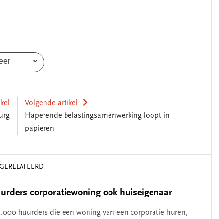
helpen’
eer
ikel
Volgende artikel
urg
Haperende belastingsamenwerking loopt in
papieren
GERELATEERD
urders corporatiewoning ook huiseigenaar
.000 huurders die een woning van een corporatie huren,