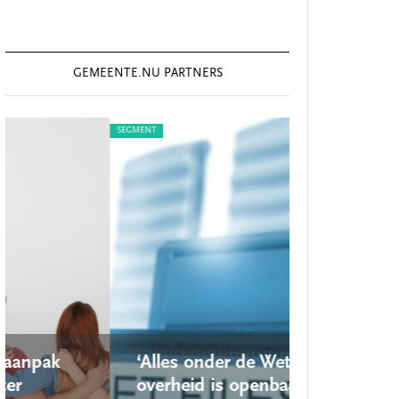
GEMEENTE.NU PARTNERS
SEGMENT
SEGMENT
‘Alles onder de Wet open
‘Nieuw
overheid is openbaar,
school