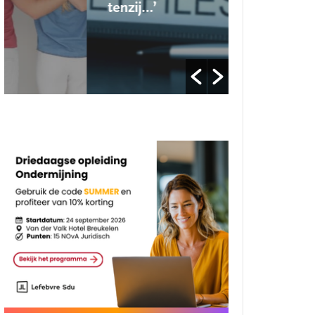
tenzij…’
op’