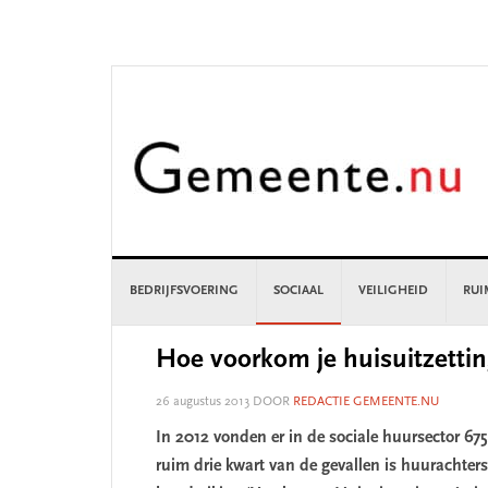
Skip
Skip
Skip
Skip
to
to
to
to
primary
main
primary
footer
navigation
content
sidebar
BEDRIJFSVOERING
SOCIAAL
VEILIGHEID
RUI
Hoe voorkom je huisuitzetti
26 augustus 2013
DOOR
REDACTIE GEMEENTE.NU
In 2012 vonden er in de sociale huursector 675
ruim drie kwart van de gevallen is huurachter