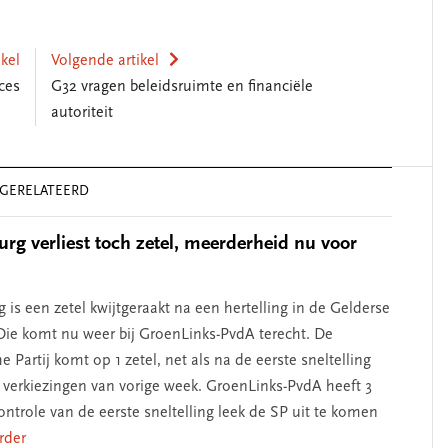
ikel
Volgende artikel
oces
G32 vragen beleidsruimte en financiële
autoriteit
derschap
‘Met een integrale aanpak
GERELATEERD
ennis’
kun je de jeugd beter
helpen’
rg verliest toch zetel, meerderheid nu voor
is een zetel kwijtgeraakt na een hertelling in de Gelderse
ie komt nu weer bij GroenLinks-PvdA terecht. De
he Partij komt op 1 zetel, net als na de eerste sneltelling
e verkiezingen van vorige week. GroenLinks-PvdA heeft 3
ontrole van de eerste sneltelling leek de SP uit te komen
erder