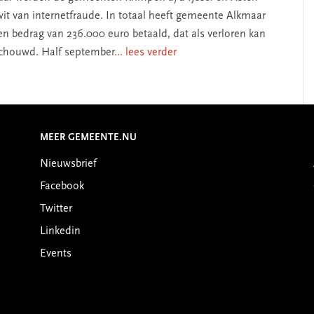
wit van internetfraude. In totaal heeft gemeente Alkmaar
en bedrag van 236.000 euro betaald, dat als verloren kan
chouwd. Half september
... lees verder
MEER GEMEENTE.NU
Nieuwsbrief
Facebook
Twitter
Linkedin
Events