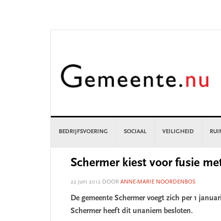
Skip
Skip
Skip
Skip
to
to
to
to
primary
main
primary
footer
navigation
content
sidebar
BEDRIJFSVOERING
SOCIAAL
VEILIGHEID
RUI
Schermer kiest voor fusie me
22 juni 2012
DOOR
ANNE-MARIE NOORDENBOS
De gemeente Schermer voegt zich per 1 januari
Schermer heeft dit unaniem besloten.