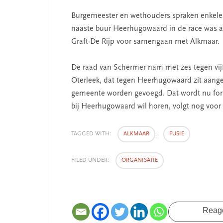
Burgemeester en wethouders spraken enkele 
naaste buur Heerhugowaard in de race was al
Graft-De Rijp voor samengaan met Alkmaar.
De raad van Schermer nam met zes tegen vi
Oterleek, dat tegen Heerhugowaard zit aangep
gemeente worden gevoegd. Dat wordt nu form
bij Heerhugowaard wil horen, volgt nog voor 1
TAGGED WITH:
ALKMAAR
,
FUSIE
FILED UNDER:
ORGANISATIE
NT
SEGMENT
Reag