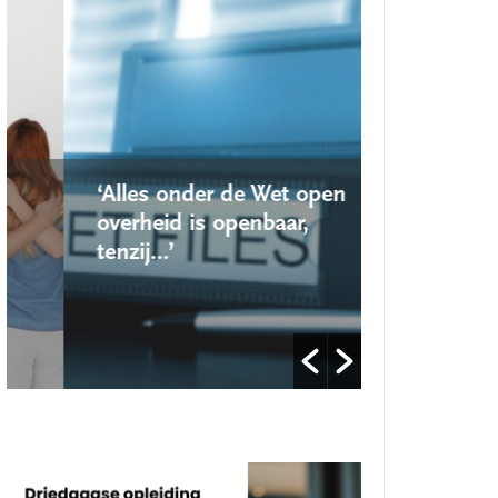
‘Alles onder de Wet open
‘Nieuwe 
overheid is openbaar,
school r
tenzij…’
op’