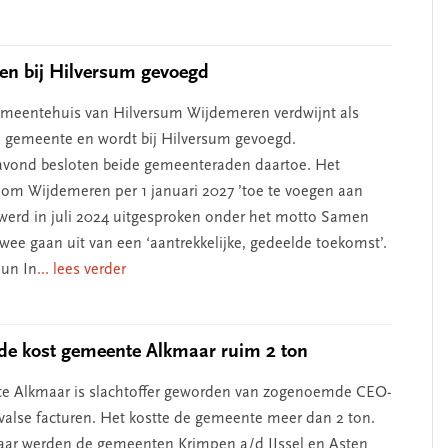
en bij Hilversum gevoegd
emeentehuis van Hilversum Wijdemeren verdwijnt als
e gemeente en wordt bij Hilversum gevoegd.
vond besloten beide gemeenteraden daartoe. Het
m Wijdemeren per 1 januari 2027 ’toe te voegen aan
werd in juli 2024 uitgesproken onder het motto Samen
twee gaan uit van een ‘aantrekkelijke, gedeelde toekomst’.
eun In
... lees verder
de kost gemeente Alkmaar ruim 2 ton
e Alkmaar is slachtoffer geworden van zogenoemde CEO-
valse facturen. Het kostte de gemeente meer dan 2 ton.
aar werden de gemeenten Krimpen a/d IJssel en Asten