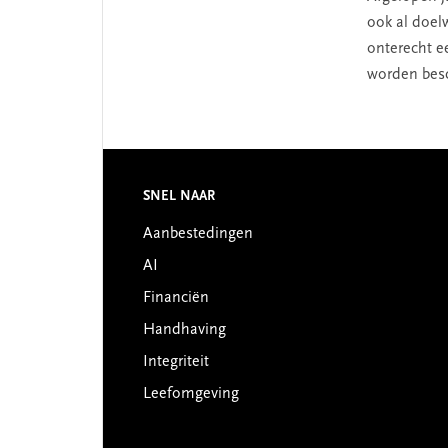
ook al doel
onterecht e
worden bes
Footer
SNEL NAAR
Aanbestedingen
AI
Financiën
Handhaving
Integriteit
Leefomgeving