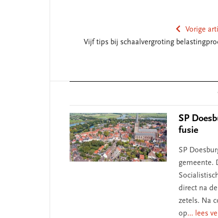
Vorige art
Vijf tips bij schaalvergroting belastingpr
e missie van Segment
‘Persoonlijk lei
Reader
begint bij zelfk
Interactions
SP Doesbu
fusie
SP Doesburg 
gemeente. D
Socialistisc
direct na d
zetels. Na c
op
... lees v