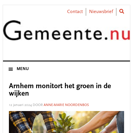
Skip
Skip
Skip
Skip
to
to
to
to
Contact
Nieuwsbrief
primary
main
primary
footer
navigation
content
sidebar
MENU
Arnhem monitort het groen in de
wijken
12 januari 2024
DOOR
ANNE-MARIE NOORDENBOS