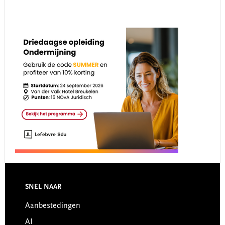
Footer
SNEL NAAR
Aanbestedingen
AI