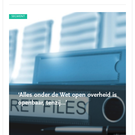
SEGMENT
SEG
‘Alles onder de Wet open overheid is
openbaar, tenzij…’