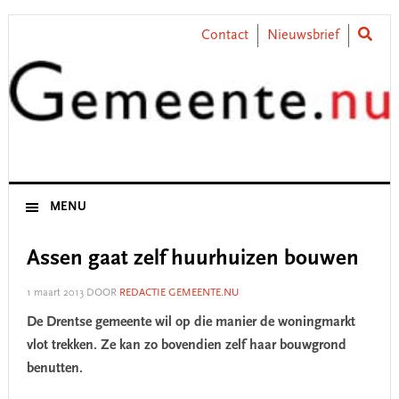
Skip
Skip
Skip
Skip
to
to
to
to
Contact
Nieuwsbrief
primary
main
primary
footer
navigation
content
sidebar
MENU
Assen gaat zelf huurhuizen bouwen
1 maart 2013
DOOR
REDACTIE GEMEENTE.NU
De Drentse gemeente wil op die manier de woningmarkt
vlot trekken. Ze kan zo bovendien zelf haar bouwgrond
benutten.