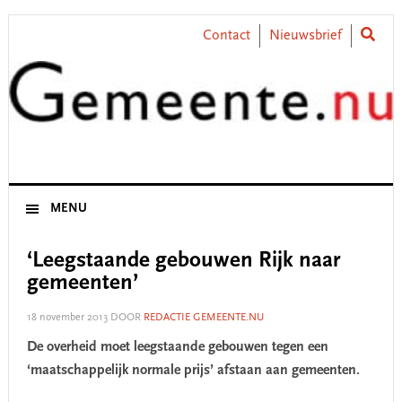
Skip
Skip
Skip
Skip
to
to
to
to
Contact
Nieuwsbrief
primary
main
primary
footer
navigation
content
sidebar
MENU
‘Leegstaande gebouwen Rijk naar
gemeenten’
18 november 2013
DOOR
REDACTIE GEMEENTE.NU
De overheid moet leegstaande gebouwen tegen een
‘maatschappelijk normale prijs’ afstaan aan gemeenten.