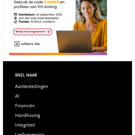
Footer
SNEL NAAR
Aanbestedingen
AI
Financiën
Handhaving
Integriteit