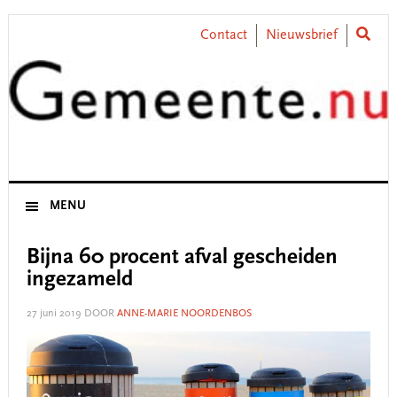
Skip
Skip
Skip
Skip
to
to
to
to
Contact
Nieuwsbrief
primary
main
primary
footer
navigation
content
sidebar
MENU
Bijna 60 procent afval gescheiden
ingezameld
27 juni 2019
DOOR
ANNE-MARIE NOORDENBOS