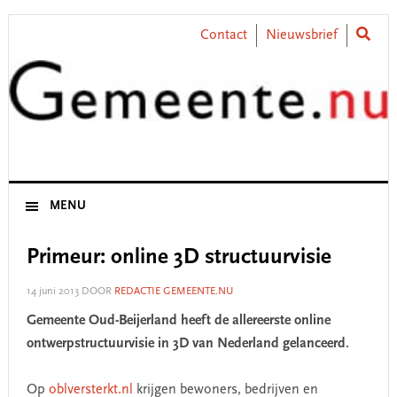
Skip
Skip
Skip
Skip
to
to
to
to
Contact
Nieuwsbrief
primary
main
primary
footer
navigation
content
sidebar
MENU
Primeur: online 3D structuurvisie
14 juni 2013
DOOR
REDACTIE GEMEENTE.NU
Gemeente Oud-Beijerland heeft de allereerste online
ontwerpstructuurvisie in 3D van Nederland gelanceerd.
Op
oblversterkt.nl
krijgen bewoners, bedrijven en