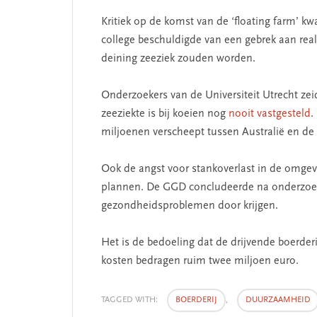
Kritiek op de komst van de ‘floating farm’ kw
college beschuldigde van een gebrek aan reali
deining zeeziek zouden worden.
Onderzoekers van de Universiteit Utrecht zei
zeeziekte is bij koeien nog
nooit vastgesteld
.
 missie van Segment
‘Persoonlijk leid
miljoenen verscheept tussen Australië en de
begint bij zelfken
Ook de angst voor stankoverlast in de omge
plannen. De GGD concludeerde na onderzoek 
gezondheidsproblemen door krijgen.
Het is de bedoeling dat de drijvende boerde
kosten bedragen ruim twee miljoen euro.
TAGGED WITH:
BOERDERIJ
,
DUURZAAMHEID