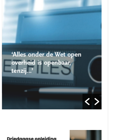
‘Alles onder de Wet open
‘Nieuwe lo
overheid is openbaar,
school ro
tenzij…’
op’