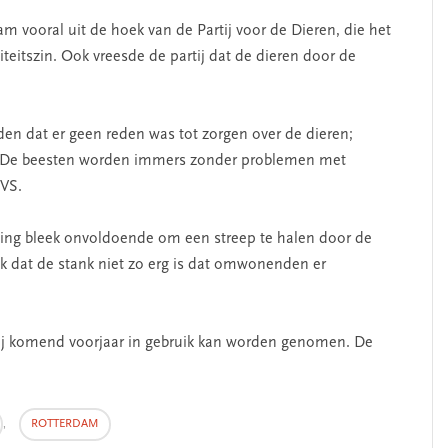
am vooral uit de hoek van de Partij voor de Dieren, die het
teitszin. Ook vreesde de partij dat de dieren door de
den dat er geen reden was tot zorgen over de dieren;
 De beesten worden immers zonder problemen met
erschap
‘Met een integrale aanpak
 VS.
nis’
kun je de jeugd beter
helpen’
ving bleek onvoldoende om een streep te halen door de
dat de stank niet zo erg is dat omwonenden er
rij komend voorjaar in gebruik kan worden genomen. De
,
ROTTERDAM