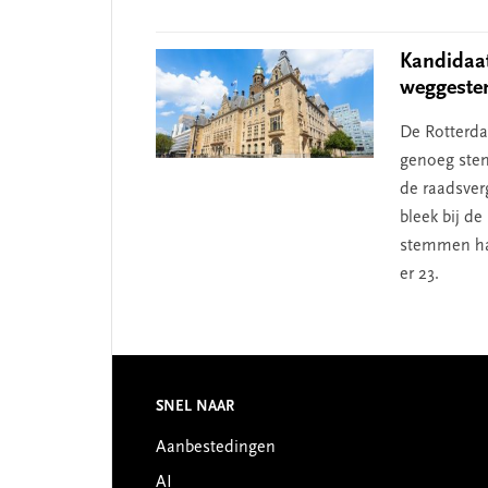
Kandidaa
weggest
De Rotterda
genoeg stem
de raadsver
bleek bij d
stemmen ha
er 23.
Footer
SNEL NAAR
Aanbestedingen
AI