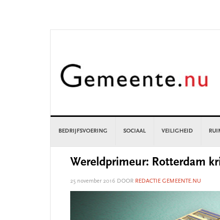
Skip
Skip
Skip
Skip
to
to
to
to
primary
main
primary
footer
navigation
content
sidebar
BEDRIJFSVOERING
SOCIAAL
VEILIGHEID
RUI
Wereldprimeur: Rotterdam krij
25 november 2016
DOOR
REDACTIE GEMEENTE.NU