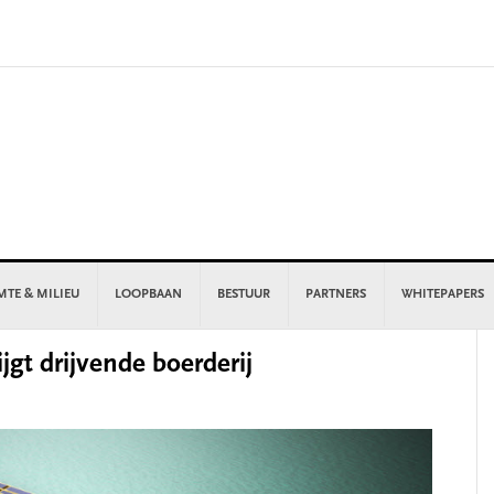
MTE & MILIEU
LOOPBAAN
BESTUUR
PARTNERS
WHITEPAPERS
P
gt drijvende boerderij
S