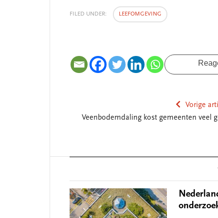
FILED UNDER:
LEEFOMGEVING
Reag
Vorige art
Veenbodemdaling kost gemeenten veel g
Reader
Interactions
Nederland
onderzoe