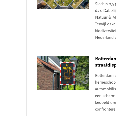
Slechts 0,5
dak. Dat bli
Natuur & Mi
Terwijl dak
biodiversite
Nederland 
Rotterdam
straatdis
Rotterdam z
herrieschop
automobilist
een scherm 
bedoeld om 
confrontere