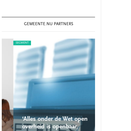
GEMEENTE.NU PARTNERS
SEGMENT
SEGMENT
‘Alles onder de Wet open
‘Nieuwe lo
overheid is openbaar,
school ro