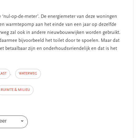
helpen’
pe ‘nul-op-de-meter’. De energiemeter van deze woningen
 een warmtepomp aan het einde van een jaar op dezelfde
rweg zal ook
in andere nieuwbouwwijken worden gebruikt.
daarmee bijvoorbeeld het toilet door te spoelen. Maar dat
 betaalbaar zijn en onderhoudsvriendelijk en dat is het
LAST
,
WATERWEG
RUIMTE & MILIEU
eer