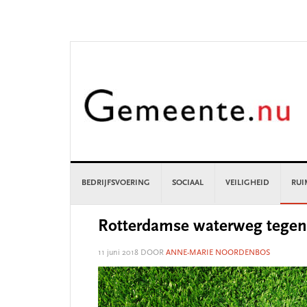
Skip
Skip
Skip
Skip
to
to
to
to
primary
main
primary
footer
navigation
content
sidebar
BEDRIJFSVOERING
SOCIAAL
VEILIGHEID
RUI
Rotterdamse waterweg tegen 
11 juni 2018
DOOR
ANNE-MARIE NOORDENBOS