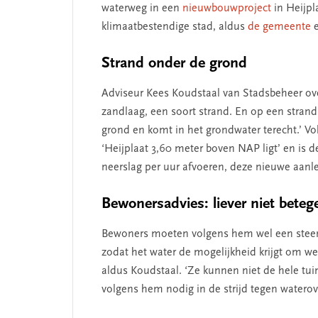
waterweg in een
nieuwbouwproject
in Heijpl
klimaatbestendige stad, aldus
de gemeente
Strand onder de grond
A
dviseur Kees Koudstaal van Stadsbeheer over
SEGMENT
zandlaag, een soort strand. En op een strand 
grond en komt in het grondwater terecht.’ 
‘Heijplaat 3,60 meter boven NAP ligt’ en is de
neerslag per uur afvoeren, deze nieuwe aanle
Bewonersadvies: liever niet beteg
Bewoners moeten volgens hem wel een steentje
zodat het water de mogelijkheid krijgt om weg
aldus Koudstaal. ‘
Ze kunnen niet de hele tuin
 missie van Segment
‘Persoonlijk leid
volgens hem nodig in de strijd tegen waterov
begint bij zelfken