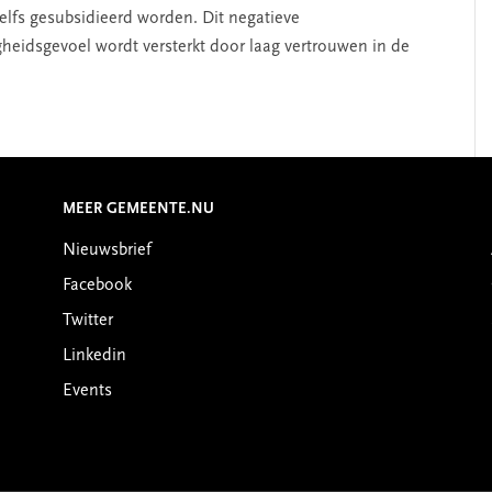
zelfs gesubsidieerd worden. Dit negatieve
gheidsgevoel wordt versterkt door laag vertrouwen in de
MEER GEMEENTE.NU
Nieuwsbrief
Facebook
Twitter
Linkedin
Events