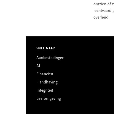
ontzien of 
rechtvaardi
overheid.​
Footer
SNEL NAAR
Aanbestedingen
AI
Financiën
Handhaving
Integriteit
Leefomgeving