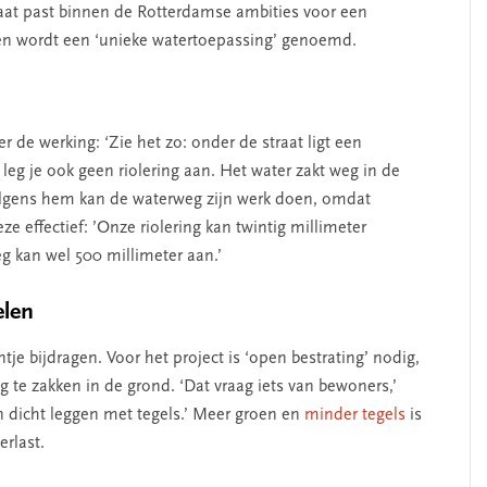
aat past binnen de Rotterdamse ambities voor een
en
wordt een ‘unieke watertoepassing’ genoemd.
 de werking: ‘Zie het zo: onder de straat ligt een
SEGMENT
leg je ook geen riolering aan. Het water zakt weg in de
Volgens hem kan de waterweg zijn werk doen, omdat
ze effectief: ’Onze riolering kan twintig millimeter
g kan wel 500 millimeter aan.’
elen
 bijdragen. Voor het project is ‘open bestrating’ nodig,
 te zakken in de grond. ‘Dat vraag iets van bewoners,’
 dicht leggen met tegels.’
M
eer groen en
minder tegels
is
erschap
‘Met een integrale aanpak
erlast.
nis’
kun je de jeugd beter