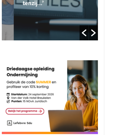
tenzij…’
op’