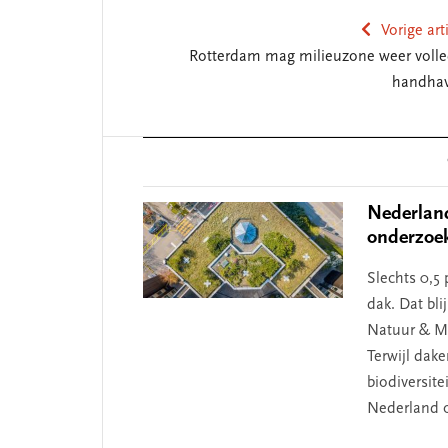
Vorige art
Rotterdam mag milieuzone weer volle
handha
Reader
Interactions
Nederland
onderzoe
Slechts 0,5
dak. Dat bli
Natuur & Mi
Terwijl dak
biodiversite
Nederland 