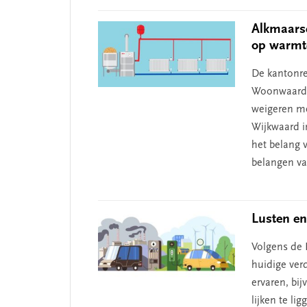
Alkmaars
op warmt
De kantonre
Woonwaard i
weigeren me
Wijkwaard i
het belang 
belangen va
Lusten en
Volgens de 
huidige ver
ervaren, bi
lijken te li