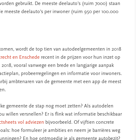
SEGMENT
worden gebruikt. De meeste deelauto’s (ruim 7000) staan
e meeste deelauto’s per inwoner (ruim 950 per 100.000
komen, wordt de top tien van autodeelgemeenten in 2018
trecht en Enschede
recent in de prijzen voor hun inzet op
 2018, vooral vanwege een brede en langjarige aanpak
actieplan, probeerregelingen en informatie voor inwoners.
aarbij ambtenaren van de gemeente met een app de meest
erschap
‘Met een integrale aanpak
en.
nis’
kun je de jeugd beter
helpen’
lijke gemeente de stap nog moet zetten? Als autodelen
ou willen versnellen?
Er is flink wat informatie beschikbaar
ctsheets vol adviezen
bijvoorbeeld. Of vijftien concrete
Zoals: hoe formuleer je ambities en neem je barrières weg
rgunningen? En hoe ontmoedig je als gemeente autobezit?