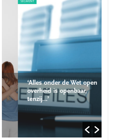
SEGMENT
SEGMENT
‘Alles onder de Wet open
‘Nieuwe lo
overheid is openbaar,
school ro
tenzij…’
op’