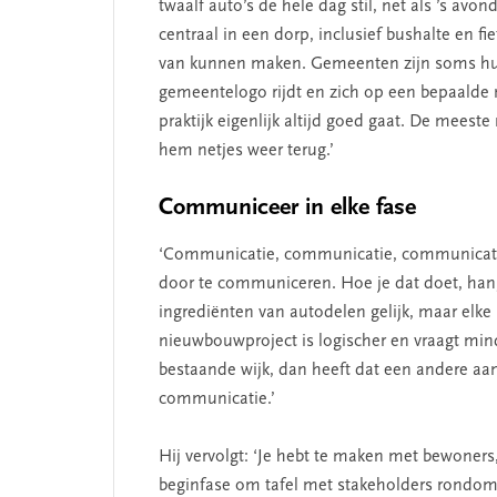
twaalf auto’s de hele dag stil, net als ’s av
centraal in een dorp, inclusief bushalte en fi
van kunnen maken. Gemeenten zijn soms hui
gemeentelogo rijdt en zich op een bepaalde m
praktijk eigenlijk altijd goed gaat. De mees
hem netjes weer terug.’
Communiceer in elke fase
‘Communicatie, communicatie, communicatie:
door te communiceren. Hoe je dat doet, hangt
ingrediënten van autodelen gelijk, maar elke 
nieuwbouwproject is logischer en vraagt min
bestaande wijk, dan heeft dat een andere aa
communicatie.’
Hij vervolgt: ‘Je hebt te maken met bewoner
beginfase om tafel met stakeholders rondom