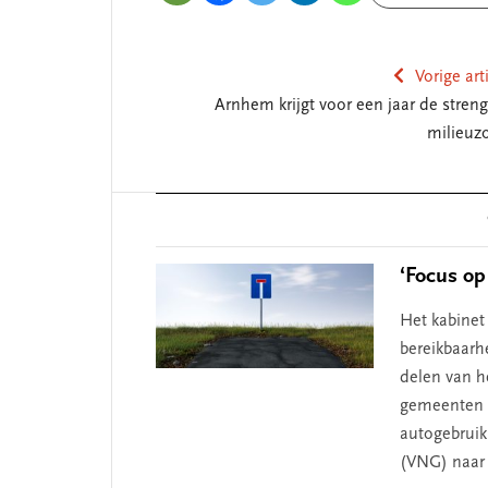
Vorige art
Arnhem krijgt voor een jaar de streng
milieuz
Reader
Interactions
‘Focus op
Het kabinet 
bereikbaarh
delen van he
gemeenten z
autogebruik
(VNG) naar 