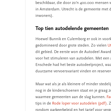
SEGMENT
beschikbaar, die door zo’n 400.000 mensen 
in Amsterdam. Utrecht is de gemeente met d
inwoners).
Top tien autodelende gemeenten
Hoewel Bunnik en Culemborg er ook in voor
gedomineerd door grote steden. Zo vielen
U
dit gebied. De eerste won de Autodeel Award
voor het stimuleren van autodelen. Met een 
Enschede had het beste autodeelproject, w
 missie van Segment
‘Persoonlijk leid
duurzame vervoersvariant vinden en reserver
begint bij zelfken
Maar wat als je als kleinere of minder stede
nog in de kinderschoenen staat en je graag z
waarmee gemeenten aan de slag kunnen.
Fa
tips in de
Rode loper voor autodelen (pdf)
. 
rondom parkeerbeleid en het tarief voor ve