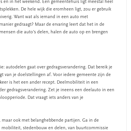
onds en in het weekend. Een gemeentehuis ligt meestal heel
etsplekken. De hele wijk die eromheen ligt, zou er gebruik
verig. Want wat als iemand in een auto met
anier gedraagt? Maar de ervaring leert dat het in de
te mensen die auto’s delen, halen de auto op en brengen
 autodelen gaat over gedragsverandering. Dat bereik je
 van je doelstellingen af. Voor iedere gemeente zijn de
keer is het een ander recept. Deelmobiliteit in een
der gedragsverandering. Zet je ineens een deelauto in een
nloopperiode. Dat
vraagt iets anders van je
s, maar ook met belanghebbende partijen. Ga in de
 mobiliteit, stedenbouw en delen, van buurtcommissie