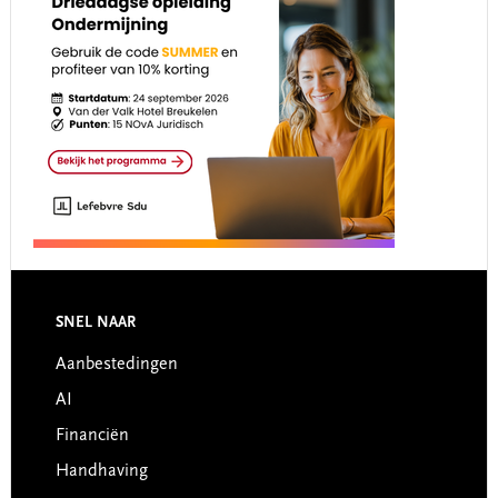
Footer
SNEL NAAR
Aanbestedingen
AI
Financiën
Handhaving