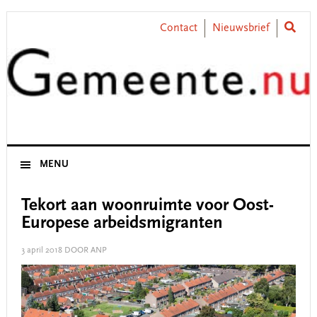
Skip
Skip
Skip
Skip
to
to
to
to
Contact
Nieuwsbrief
primary
main
primary
footer
navigation
content
sidebar
MENU
Tekort aan woonruimte voor Oost-
Europese arbeidsmigranten
3 april 2018
DOOR ANP