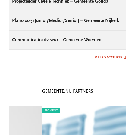
Projectleider Civiele Techniek – Gemeente Gouda
Planoloog (Junior/Medior/Senior) – Gemeente Nijkerk
Communicatieadviseur – Gemeente Woerden
MEER VACATURES
GEMEENTE.NU PARTNERS
SEGMENT
SEG