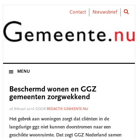
Skip
Skip
Skip
Skip
to
to
to
to
Contact
Nieuwsbrief
primary
main
primary
footer
navigation
content
sidebar
MENU
Beschermd wonen en GGZ
gemeenten zorgwekkend
26 februari 2016
DOOR
REDACTIE GEMEENTE.NU
Het gebrek aan woningen zorgt dat cliënten in de
langdurige ggz niet kunnen doorstromen naar een
geschikte woonruimte. Dat zegt GGZ Nederland samen