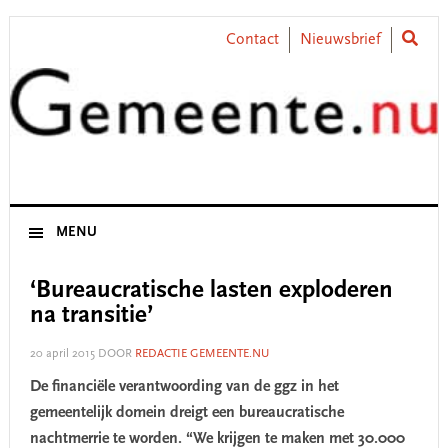
Skip
Skip
Skip
Skip
to
to
to
to
Contact
Nieuwsbrief
primary
main
primary
footer
navigation
content
sidebar
MENU
‘Bureaucratische lasten exploderen
na transitie’
20 april 2015
DOOR
REDACTIE GEMEENTE.NU
De financiële verantwoording van de ggz in het
gemeentelijk domein dreigt een bureaucratische
nachtmerrie te worden. “We krijgen te maken met 30.000