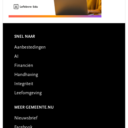
Footer
SNEL NAAR
Aanbestedingen
AI
Financiën
Handhaving
Integriteit
Leefomgeving
MEER GEMEENTE.NU
Nieuwsbrief
Facebook