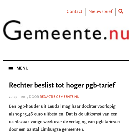
Skip
Skip
Skip
Skip
to
to
to
to
Contact
Nieuwsbrief
primary
main
primary
footer
navigation
content
sidebar
MENU
Rechter beslist tot hoger pgb-tarief
20 april 2015
DOOR
REDACTIE GEMEENTE.NU
Een pgb-houder uit Leudal mag haar dochter voorlopig
alsnog 13,46 euro uitbetalen. Dat is de uitkomst van een
rechtszaak vorige week over de verlaging van pgb-tarieven
door een aantal Limburgse gemeenten.