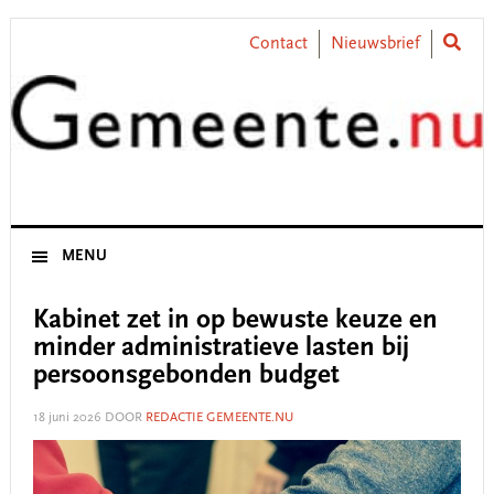
Skip
Skip
Skip
Skip
to
to
to
to
Contact
Nieuwsbrief
primary
main
primary
footer
navigation
content
sidebar
MENU
Kabinet zet in op bewuste keuze en
minder administratieve lasten bij
persoonsgebonden budget
18 juni 2026
DOOR
REDACTIE GEMEENTE.NU