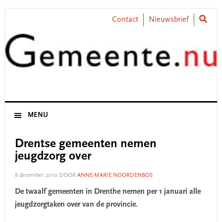
Skip
Skip
Skip
Skip
to
to
to
to
Contact
Nieuwsbrief
primary
main
primary
footer
navigation
content
sidebar
MENU
Drentse gemeenten nemen
jeugdzorg over
8 december 2010
DOOR
ANNE-MARIE NOORDENBOS
De twaalf gemeenten in Drenthe nemen per 1 januari alle
jeugdzorgtaken over van de provincie.