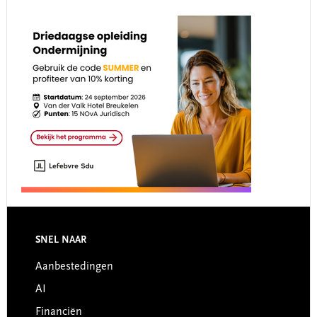
Footer
SNEL NAAR
Aanbestedingen
AI
Financiën