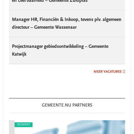
en Leefbaarheid – Gemeente Zuidplas
Manager HR, Financiën & Inkoop, tevens plv. algemeen
directeur – Gemeente Wassenaar
Projectmanager gebiedsontwikkeling – Gemeente
Katwijk
MEER VACATURES
GEMEENTE.NU PARTNERS
SEGMENT
SEG