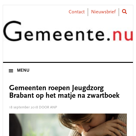
Skip
Skip
Skip
Skip
to
to
to
to
Contact
Nieuwsbrief
primary
main
primary
footer
navigation
content
sidebar
MENU
Gemeenten roepen Jeugdzorg
Brabant op het matje na zwartboek
18 september 2018
DOOR ANP