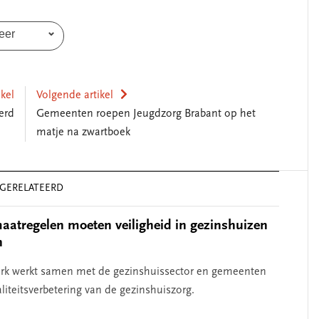
SEGMENT
eer
ikel
Volgende artikel
erd
Gemeenten roepen Jeugdzorg Brabant op het
matje na zwartboek
GERELATEERD
erschap
‘Met een integrale aanpak
nis’
kun je de jeugd beter
atregelen moeten veiligheid in gezinshuizen
helpen’
n
erk werkt samen met de gezinshuissector en gemeenten
liteitsverbetering van de gezinshuiszorg.