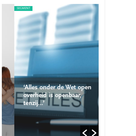
SEGMENT
SEGMENT
‘Alles onder de Wet open
‘Nieuwe lo
overheid is openbaar,
school ro
tenzij…’
op’