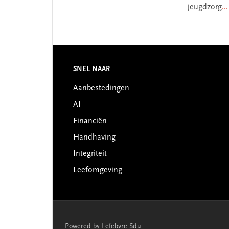
jeugdzorg
..
Footer
SNEL NAAR
Aanbestedingen
AI
Financiën
Handhaving
Integriteit
Leefomgeving
Powered by Lefebvre Sdu