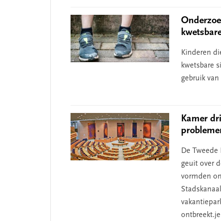
Onderzoek
kwetsbar
Kinderen di
kwetsbare s
gebruik van
Kamer dri
problemen
De Tweede K
geuit over 
vormden ond
Stadskanaal
vakantiepa
ontbreekt.j