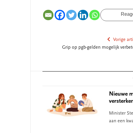
SEGMENT
Reag
Vorige art
Grip op pgb-gelden mogelijk verbet
Reader
Interactions
 missie van Segment
‘Persoonlijk leid
begint bij zelfken
Nieuwe ma
versterke
Minister St
aan een kwa