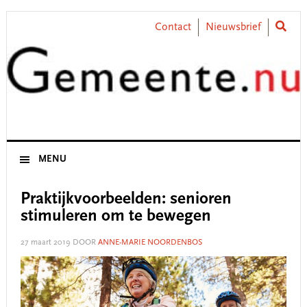
Skip
Skip
Skip
Skip
to
to
to
to
Contact
Nieuwsbrief
primary
main
primary
footer
navigation
content
sidebar
MENU
Praktijkvoorbeelden: senioren
stimuleren om te bewegen
27 maart 2019
DOOR
ANNE-MARIE NOORDENBOS