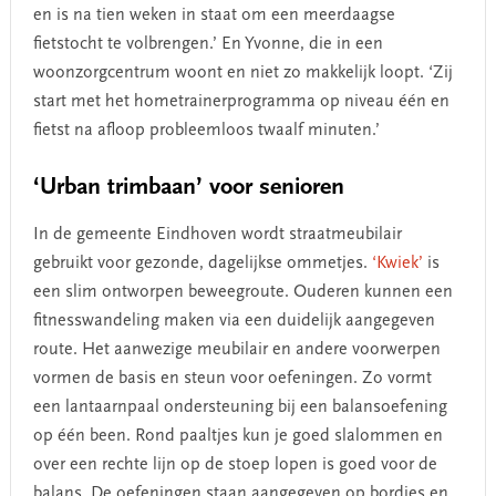
en is na tien weken in staat om een meerdaagse
fietstocht te volbrengen.’ En Yvonne, die in een
woonzorgcentrum woont en niet zo makkelijk loopt. ‘Zij
start met het hometrainerprogramma op niveau één en
fietst na afloop probleemloos twaalf minuten.’
‘Urban trimbaan’ voor senioren
In de gemeente Eindhoven wordt straatmeubilair
gebruikt voor gezonde, dagelijkse ommetjes.
‘Kwiek’
is
een slim ontworpen beweegroute. Ouderen kunnen een
fitnesswandeling maken via een duidelijk aangegeven
route. Het aanwezige meubilair en andere voorwerpen
vormen de basis en steun voor oefeningen. Zo vormt
een lantaarnpaal ondersteuning bij een balansoefening
op één been. Rond paaltjes kun je goed slalommen en
over een rechte lijn op de stoep lopen is goed voor de
balans. De oefeningen staan aangegeven op bordjes en