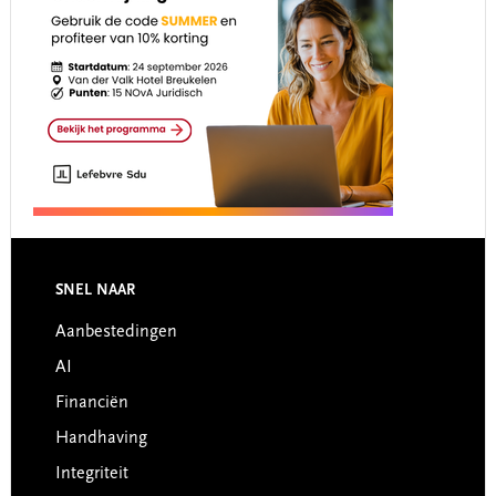
Footer
SNEL NAAR
Aanbestedingen
AI
Financiën
Handhaving
Integriteit