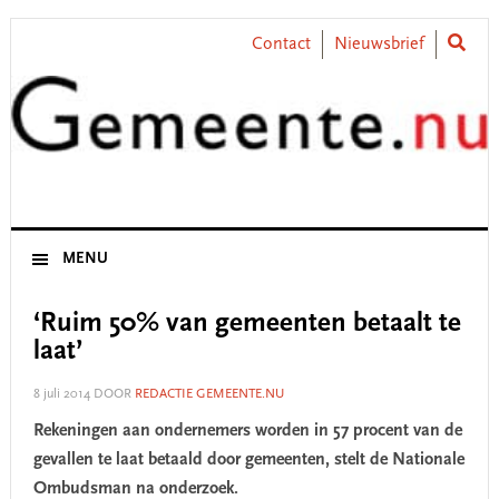
Skip
Skip
Skip
Skip
to
to
to
to
Contact
Nieuwsbrief
primary
main
primary
footer
navigation
content
sidebar
MENU
‘Ruim 50% van gemeenten betaalt te
laat’
8 juli 2014
DOOR
REDACTIE GEMEENTE.NU
Rekeningen aan ondernemers worden in 57 procent van de
gevallen te laat betaald door gemeenten, stelt de Nationale
Ombudsman na onderzoek.