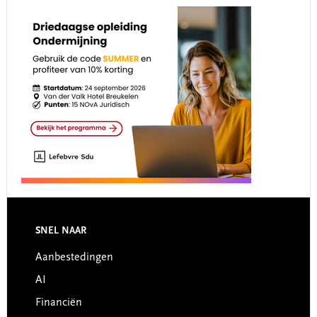
Footer
SNEL NAAR
Aanbestedingen
AI
Financiën