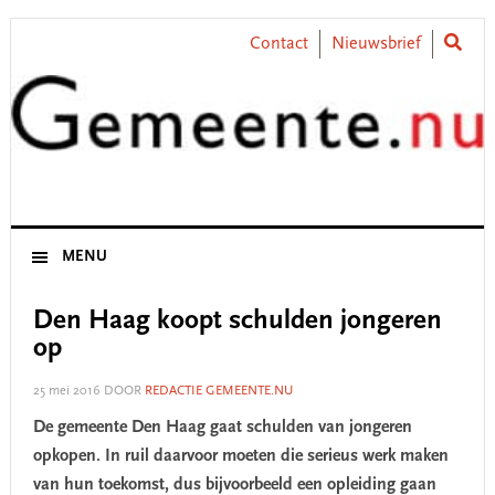
Skip
Skip
Skip
Skip
to
to
to
to
Contact
Nieuwsbrief
primary
main
primary
footer
navigation
content
sidebar
MENU
Den Haag koopt schulden jongeren
op
25 mei 2016
DOOR
REDACTIE GEMEENTE.NU
De gemeente Den Haag gaat schulden van jongeren
opkopen. In ruil daarvoor moeten die serieus werk maken
van hun toekomst, dus bijvoorbeeld een opleiding gaan