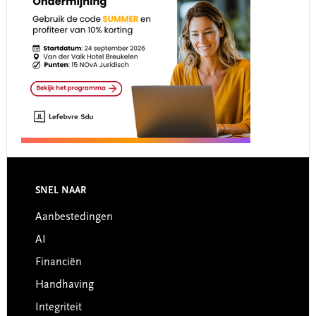
Footer
SNEL NAAR
Aanbestedingen
AI
Financiën
Handhaving
Integriteit