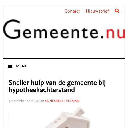
Skip
Skip
Skip
Skip
to
to
to
to
Contact
Nieuwsbrief
primary
main
primary
footer
navigation
content
sidebar
MENU
Sneller hulp van de gemeente bij
hypotheekachterstand
9 november 2021
DOOR
ANNEMIEKE DIEKMAN