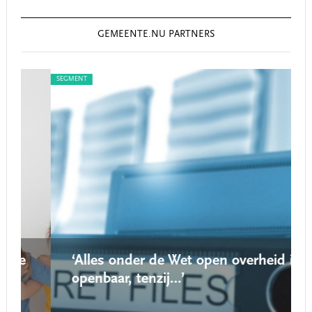
GEMEENTE.NU PARTNERS
SEGMENT
SEG
‘Alles onder de Wet open overheid is
openbaar, tenzij…’