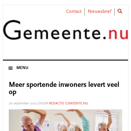
Skip
Skip
Skip
Skip
to
to
to
to
Contact
Nieuwsbrief
primary
main
primary
footer
navigation
content
sidebar
MENU
Meer sportende inwoners levert veel
op
26 september 2025
DOOR
REDACTIE GEMEENTE.NU