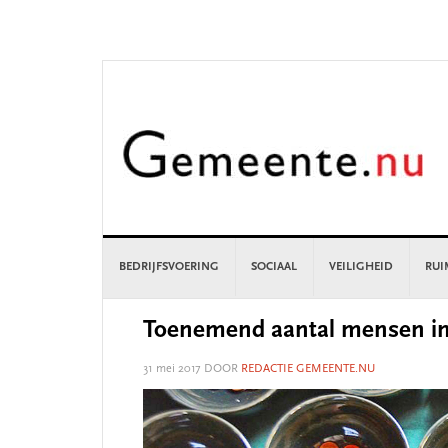
Skip
Skip
Skip
Skip
to
to
to
to
primary
main
primary
footer
navigation
content
sidebar
BEDRIJFSVOERING
SOCIAAL
VEILIGHEID
RUI
Toenemend aantal mensen in 
31 mei 2017
DOOR
REDACTIE GEMEENTE.NU