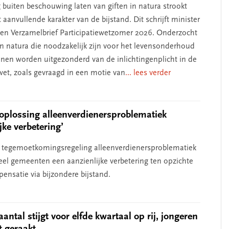
g buiten beschouwing laten van giften in natura strookt
 aanvullende karakter van de bijstand. Dit schrijft minister
een Verzamelbrief Participatiewetzomer 2026. Onderzocht
 in natura die noodzakelijk zijn voor het levensonderhoud
nnen worden uitgezonderd van de inlichtingenplicht in de
ewet, zoals gevraagd in een motie van
... lees verder
e oplossing alleenverdienersproblematiek
jke verbetering’
ke tegemoetkomingsregeling alleenverdienersproblematiek
veel gemeenten een aanzienlijke verbetering ten opzichte
ensatie via bijzondere bijstand.
antal stijgt voor elfde kwartaal op rij, jongeren
t geraakt