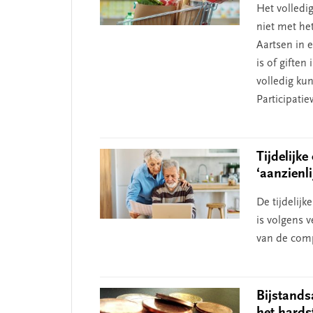
Het volledi
niet met het
Aartsen in 
is of giften
volledig ku
Participati
Tijdelijk
‘aanzienli
De tijdelij
is volgens 
van de comp
Bijstandsa
het hards