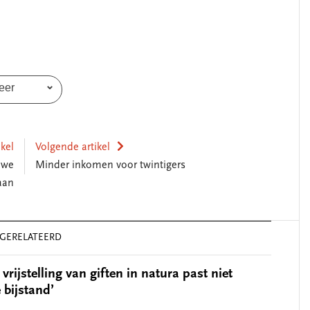
eer
ikel
Volgende artikel
uwe
Minder inkomen voor twintigers
aan
GERELATEERD
 vrijstelling van giften in natura past niet
 bijstand’