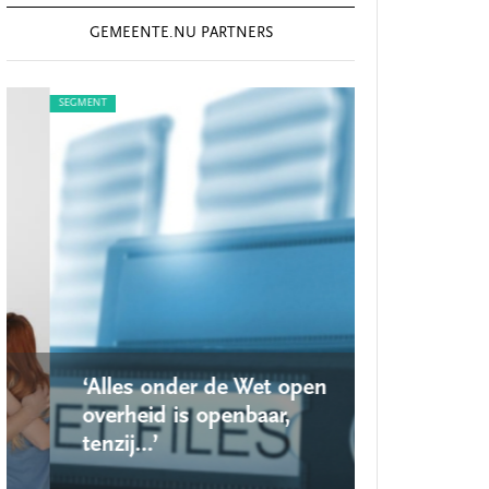
GEMEENTE.NU PARTNERS
SEGMENT
SEGMENT
‘Alles onder de Wet open
‘Nieuwe lo
overheid is openbaar,
school ro
tenzij…’
op’