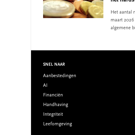
Het aantal 
maart 2026
algemene bi
Footer
SNEL NAAR
Aanbestedingen
AI
Financiën
Handhaving
Integriteit
Leefomgeving