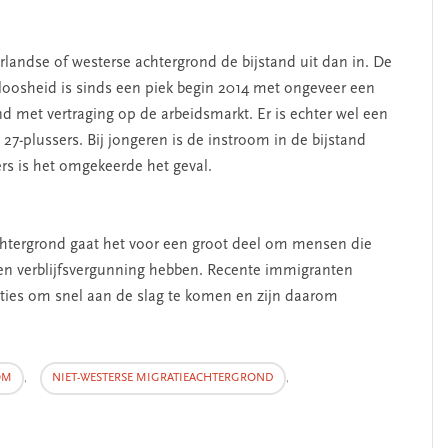
andse of westerse achtergrond de bijstand uit dan in. De
kloosheid is sinds een piek begin 2014 met ongeveer een
SEGMENT
d met vertraging op de arbeidsmarkt. Er is echter wel een
n 27-plussers. Bij jongeren is de instroom in de bijstand
ers is het omgekeerde het geval.
chtergrond gaat het voor een groot deel om mensen die
en verblijfsvergunning hebben. Recente immigranten
ties om snel aan de slag te komen en zijn daarom
erschap
‘Met een integrale aanpak
nis’
kun je de jeugd beter
OM
,
NIET-WESTERSE MIGRATIEACHTERGROND
,
helpen’