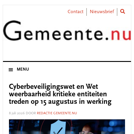
Skip
Skip
Skip
Skip
to
to
to
to
Contact
Nieuwsbrief
primary
main
primary
footer
navigation
content
sidebar
MENU
Cyberbeveiligingswet en Wet
weerbaarheid kritieke entiteiten
treden op 15 augustus in werking
8 juli 2026
DOOR
REDACTIE GEMEENTE.NU