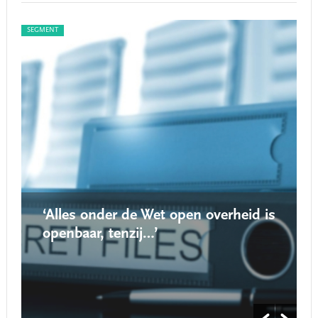
SEGMENT
SEG
‘Alles onder de Wet open overheid is
openbaar, tenzij…’