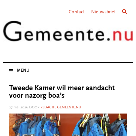
Skip
Skip
Skip
Skip
to
to
to
to
Contact
Nieuwsbrief
primary
main
primary
footer
navigation
content
sidebar
MENU
Tweede Kamer wil meer aandacht
voor nazorg boa’s
27 mei 2026
DOOR
REDACTIE GEMEENTE.NU