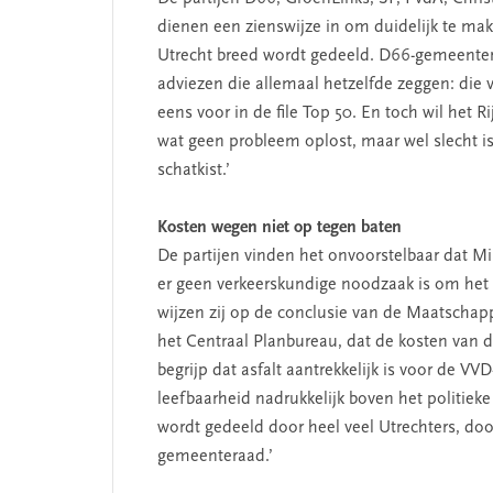
dienen een zienswijze in om duidelijk te ma
Utrecht breed wordt gedeeld. D66-gemeentera
adviezen die allemaal hetzelfde zeggen: die 
SEGMENT
eens voor in de file Top 50. En toch wil het 
wat geen probleem oplost, maar wel slecht i
schatkist.’
Kosten wegen niet op tegen baten
De partijen vinden het onvoorstelbaar dat Mi
er geen verkeerskundige noodzaak is om het a
wijzen zij op de conclusie van de Maatschap
het Centraal Planbureau, dat de kosten van d
begrijp dat asfalt aantrekkelijk is voor de V
 missie van Segment
‘Persoonlijk leid
leefbaarheid nadrukkelijk boven het politieke b
begint bij zelfken
wordt gedeeld door heel veel Utrechters, doo
gemeenteraad.’