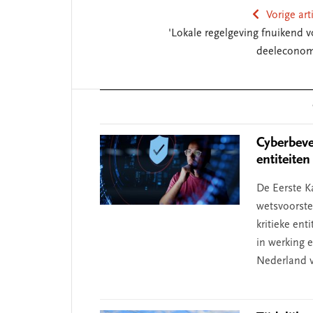
Vorige art
'Lokale regelgeving fnuikend v
deeleconom
Reader
Interactions
Cyberbeve
entiteite
De Eerste K
wetsvoorste
kritieke en
in werking 
Nederland v