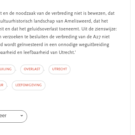
ut en de noodzaak van de verbreding niet is bewezen, dat
cultuurhistorisch landschap van Amelisweerd, dat het
it en dat het geluidsoverlast toeneemt. Uit de zienswijze:
 verzoeken te besluiten de verbreding van de A27 niet
jard wordt geïnvesteerd in een onnodige weguitbreiding
aarheid en leefbaarheid van Utrecht.’
UILING
,
OVERLAST
,
UTRECHT
UR
,
LEEFOMGEVING
eer