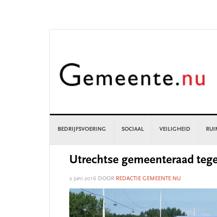
Skip
Skip
Skip
Skip
to
to
to
to
primary
main
primary
footer
navigation
content
sidebar
BEDRIJFSVOERING
SOCIAAL
VEILIGHEID
RUI
Utrechtse gemeenteraad tege
2 juni 2016
DOOR
REDACTIE GEMEENTE.NU