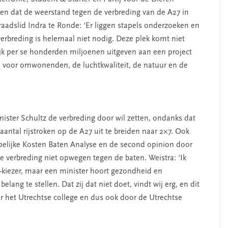
ken dat de weerstand tegen de verbreding van de A27 in
adslid Indra te Ronde: ‘Er liggen stapels onderzoeken en
verbreding is helemaal niet nodig. Deze plek komt niet
SEGMENT
Rijk per se honderden miljoenen uitgeven aan een project
s voor omwonenden, de luchtkwaliteit, de natuur en de
nister Schultz de verbreding door wil zetten, ondanks dat
antal rijstroken op de A27 uit te breiden naar 2×7. Ook
pelijke Kosten Baten Analyse en de second opinion door
e verbreding niet opwegen tegen de baten. Weistra: ‘Ik
VD-kiezer, maar een minister hoort gezondheid en
erschap
‘Met een integrale aanpak
elang te stellen. Dat zij dat niet doet, vindt wij erg, en dit
nis’
kun je de jeugd beter
r het Utrechtse college en dus ook door de Utrechtse
helpen’