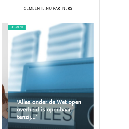
GEMEENTE.NU PARTNERS
SEGMENT
SEGMENT
‘Alles onder de Wet open
‘Nieuwe lo
overheid is openbaar,
school ro
tenzij…’
op’