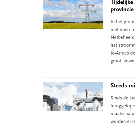
Tijdelijke
provincie
In het groot
niet meer mo
Netbeheerd
het stroomne
Jo-Annes de
groot, zowe
Steeds mi
Sinds de kr
teruggelope
maatschappe
worden er o